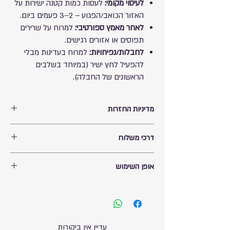
לעיסוי מקומי:
לעסות כמות קטנה ישירות על
האזור הכואב/הפגוע – 2–3 פעמים ביום.
לאחר מאמץ ספורטיבי:
למרוח על שרירים
תפוסים או אזורים רגישים.
לחבלות/נפיחויות:
למרוח בעדינות מבלי
להפעיל לחץ ישיר (במיוחד בשלבים
הראשונים של החבלה).
מדיניות החזרות
החזרות עד 14 ימים מיום הרכישה. במקרה שנדרשת
דרכי משלוח
החזרת המוצר. יש לרשום במייל מהי הסיבה המדוייקת.
אחריות שילוח המוצר תהיה באריזתו המקורית וללא
ניתן לקבל את המוצר בתיאום מולי מצפת רחוב ירושלים
פתיחתו. עלות השילוח בחזרה תהיה באחריות הלקוח.
אופן השימוש
39 ללא עלות.
תודה
שילוח המוצר תהיה באחריות החברה המשלחת ועתידה
אזהרות:
להגיע עד 14 ימי עסקים בהתאם לבקשתכם: בית
לשימוש חיצוני בלבד
– אין לבלוע!
הלקוח - 40 ש"ח/לוקר - 20 ש"ח
אין למרוח על פצעים פתוחים, עור מגורה או חתכים.
לא מומלץ לשימוש ממושך על שטחים גדולים – רק
עדיין אין ביקורות
לאזור הבעיה.