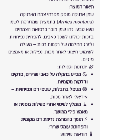
תיאור המוצר:
שמן ארניקה מופק מפרחי צמח הארניקה
(
Arnica montana
) בתמצית שמוזרקת לשמן
נשא טבעי. זהו שמן מוכר ברפואת הצמחים
בזכות יכולתו לשכך כאבים, להפחית נפיחויות
ולזרז החלמה של רקמות רכות – מעולה
לשימוש חיצוני לאחר מכות, נפילות או מאמצים
פיזיים.
🌿 יתרונות וסגולות:
💪
מסייע בהקלה על כאבי שרירים, פרקים
ודלקות מקומיות
.
🟣
מטפל בחבלות, שטפי דם ונפיחויות
–
אידיאלי לאחר מכות.
🧘
מומלץ לעיסוי אחרי פעילות גופנית או
מאמץ פיזי ממושך
.
⚡
תומך בהמרצת זרימת דם מקומית
והפחתת עומס שרירי
.
🧴 הוראות שימוש: