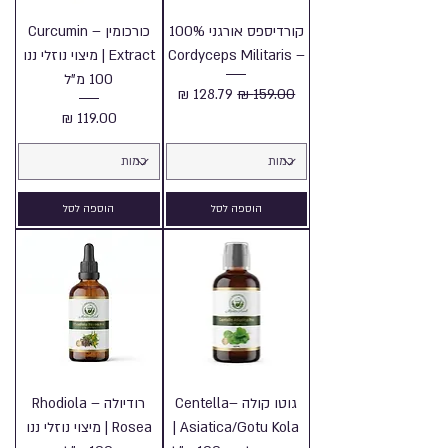
קורדיספס אורגני 100%
כורכומין – Curcumin
– Cordyceps Militaris
Extract | מיצוי נוזלי ננו
100 מ"ל
מחיר רגיל
מחיר מבצע
מחיר
הוספה לסל
הוספה לסל
גוטו קולה –Centella
רודיולה – Rhodiola
Asiatica/Gotu Kola |
Rosea | מיצוי נוזלי ננו