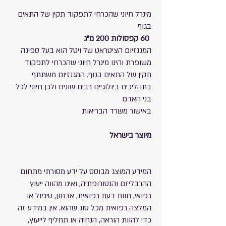
מינרל חיוני שהכרחי לתפקוד תקין של התאים
בגוף
60 קפסולות
200 מ”ג
המגנזיום הציטראט של ויטל הוא בעל ספיגה
משופרת והינו מינרל חיוני שהכרחי לתפקוד
תקין של התאים בגוף. המגנזיום משתתף
בתהליכים ביולוגיים רבים שונים ולכן חיוני לכל
בני האדם
באישור משרד הבריאות
מיוצר בישראל
המידע המוצג מבוסס על ידע מסורתי מתחום
ההרבליזם והנטורופתיה, ואינו מהווה ייעוץ
רפואי, חוות דעת רפואית, אבחון, טיפול או
המלצה רפואית מכל סוג שהוא. אין במידע זה
כדי להוות הוראה, הנחיה או תחליף לייעוץ,