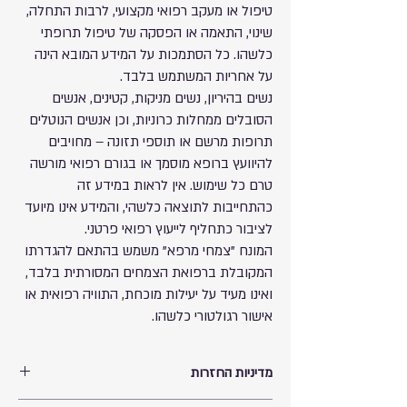
טיפול או מעקב רפואי מקצועי, לרבות התחלה,
שינוי, התאמה או הפסקה של טיפול תרופתי
כלשהו. כל הסתמכות על המידע המובא הינה
על אחריות המשתמש בלבד.
נשים בהיריון, נשים מניקות, קטינים, אנשים
הסובלים ממחלות כרוניות, וכן אנשים הנוטלים
תרופות מרשם או תוספי תזונה – מחויבים
להיוועץ ברופא מוסמך או בגורם רפואי מורשה
טרם כל שימוש. אין לראות במידע זה
כהתחייבות לתוצאה כלשהי, והמידע אינו מיועד
לציבור כתחליף לייעוץ רפואי פרטני.
המונח "צמחי מרפא" משמש בהתאם להגדרתו
המקובלת ברפואת הצמחים המסורתית בלבד,
ואינו מעיד על יעילות מוכחת, התוויה רפואית או
אישור רגולטורי כלשהו.
מדיניות החזרות