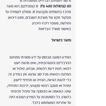
8 סוגי ויטמינים הכרחיים ממשפחת B
60 קפסולות
460 מ”ג
B קומפלקס, הוא מוצר
מרוכז בויטמינים מקבוצת B. מומלץ לשמירה על
תפקוד תקין של מערכת העצבים, מונע דיכאון
וחולשה, משפר ריכוז וזיכרון.
באישור משרד הבריאות
מיוצר בישראל
המידע המוצג מבוסס על ידע מסורתי מתחום
ההרבליזם והנטורופתיה, ואינו מהווה ייעוץ
רפואי, חוות דעת רפואית, אבחון, טיפול או
המלצה רפואית מכל סוג שהוא. אין במידע זה
כדי להוות הוראה, הנחיה או תחליף לייעוץ,
טיפול או מעקב רפואי מקצועי, לרבות התחלה,
שינוי, התאמה או הפסקה של טיפול תרופתי
כלשהו. כל הסתמכות על המידע המובא הינה
על אחריות המשתמש בלבד.