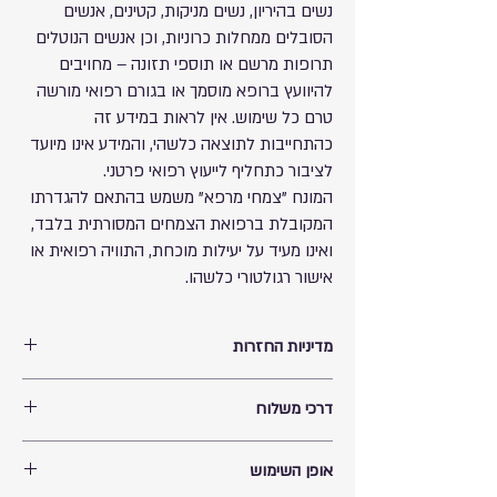
נשים בהיריון, נשים מניקות, קטינים, אנשים
הסובלים ממחלות כרוניות, וכן אנשים הנוטלים
תרופות מרשם או תוספי תזונה – מחויבים
להיוועץ ברופא מוסמך או בגורם רפואי מורשה
טרם כל שימוש. אין לראות במידע זה
כהתחייבות לתוצאה כלשהי, והמידע אינו מיועד
לציבור כתחליף לייעוץ רפואי פרטני.
המונח "צמחי מרפא" משמש בהתאם להגדרתו
המקובלת ברפואת הצמחים המסורתית בלבד,
ואינו מעיד על יעילות מוכחת, התוויה רפואית או
אישור רגולטורי כלשהו.
מדיניות החזרות
החזרת תוספי תזונה
דרכי משלוח
למען שמירה על בריאות הציבור ובטיחות הצרכנים,
ובהתאם לתקנות הגנת הצרכן (ביטול עסקה),
ניתן לקבל את המוצר בתיאום מולי מצפת רחוב ירושלים
התשע"א–2010,
לא ניתן להחזיר או לבטל רכישה של
:
אופן השימוש
39 ללא עלות.
תוספי תזונה