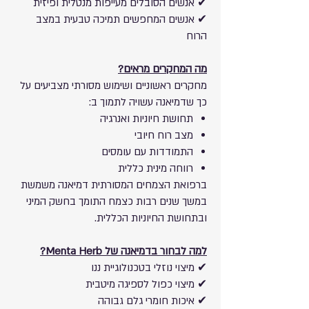
✔ אנשים הסובלים מעייפות מנטלית ופיזית
✔ אנשים המחפשים תמיכה טבעית במצב
הרוח
מה המחקרים מראים?
מחקרים ראשוניים ושימוש מסורתי מצביעים על
כך שדמיאנה עשויה לתמוך ב:
תחושת חיוניות ואנרגיה
מצב רוח חיובי
התמודדות עם עומסים
רווחה מינית כללית
ברפואת הצמחים המסורתית דמיאנה משמשת
במשך שנים רבות כצמח התומך בחשק המיני
ובתחושת החיוניות הכללית.
למה לבחור בדמיאנה של Menta Herb?
✔ מיצוי נוזלי בטכנולוגיית ננו
✔ מיצוי כפול לספיגה מיטבית
✔ איכות חומרי גלם גבוהה