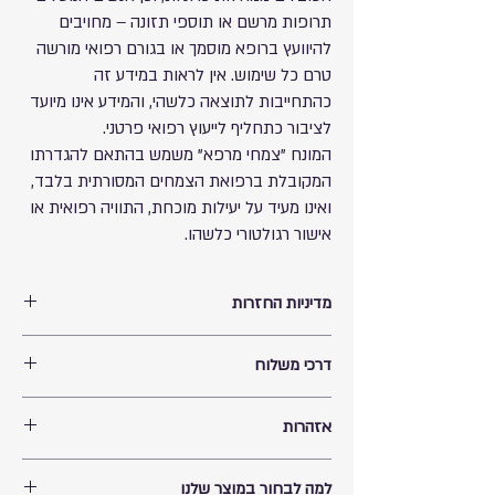
תרופות מרשם או תוספי תזונה – מחויבים
להיוועץ ברופא מוסמך או בגורם רפואי מורשה
טרם כל שימוש. אין לראות במידע זה
כהתחייבות לתוצאה כלשהי, והמידע אינו מיועד
לציבור כתחליף לייעוץ רפואי פרטני.
המונח "צמחי מרפא" משמש בהתאם להגדרתו
המקובלת ברפואת הצמחים המסורתית בלבד,
ואינו מעיד על יעילות מוכחת, התוויה רפואית או
אישור רגולטורי כלשהו.
מדיניות החזרות
החזרת תוספי תזונה
דרכי משלוח
למען שמירה על בריאות הציבור ובטיחות הצרכנים,
ובהתאם לתקנות הגנת הצרכן (ביטול עסקה),
ניתן לקבל את המוצר בתיאום מולי מצפת רחוב ירושלים
התשע"א–2010, לא ניתן להחזיר או לבטל רכישה של:
אזהרות
39 ללא עלות.
תוספי תזונה
שילוח המוצר תהיה באחריות החברה המשלחת ועתידה
ויטמינים ומינרלים
אזהרות
להגיע עד 14 ימי עסקים בהתאם לבקשתכם: בית
צמחי מרפא
למה לבחור במוצר שלנו
יש להשתמש במוצר רק למטרה שלשמה הוא נועד