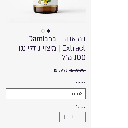
דמיאנה – Damiana
Extract | מיצוי נוזלי ננו
100 מ"ל
מחיר
מחיר
 ‏99.90 ‏₪ 
רגיל
מבצע
כמות
*
כמות
*