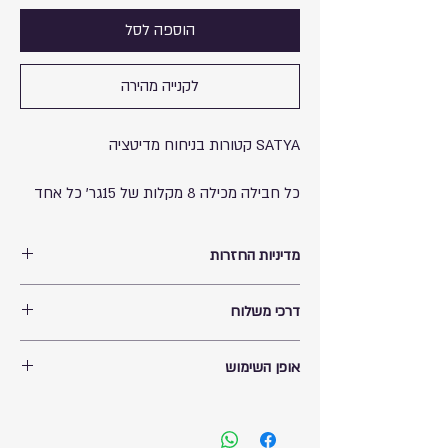
הוספה לסל
לקנייה מהירה
SATYA קטורות בניחוח מדיטציה
כל חבילה מכילה 8 מקלות של 15גר' כל אחד
מדיניות החזרות
החזרות עד 14 ימים מיום הרכישה. במקרה שנדרשת
דרכי משלוח
החזרת המוצר. יש לרשום במייל מהי הסיבה המדוייקת.
אחריות שילוח המוצר תהיה באריזתו המקורית וללא
ניתן לקבל את המוצר בתיאום מולי מצפת רחוב ירושלים
פתיחתו. עלות השילוח בחזרה תהיה באחריות הלקוח.
אופן השימוש
39 ללא עלות.
תודה
שילוח המוצר תהיה באחריות החברה המשלחת ועתידה
אזהרות:
להגיע עד 14 ימי עסקים בהתאם לבקשתכם: בית
לשימוש חיצוני בלבד.
הלקוח - 40 ש"ח/לוקר - 20 ש"ח