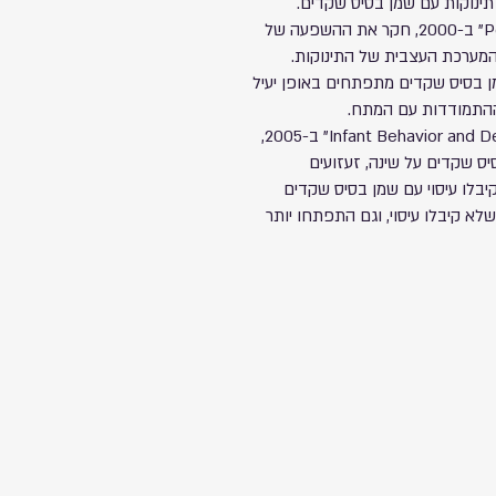
תינוקות עם שמן בסיס שקדים.
לדוגמה, מחקר שפורסם בכתב העת "Pediatrics" ב-2000, חקר את ההשפעה של
 המערכת העצבית של התינוקות.
ן בסיס שקדים מתפתחים באופן יעיל
 וההתמודדות עם המתח.
מחקר אחר שפורסם בכתב העת "Infant Behavior and Development" ב-2005,
ס שקדים על שינה, זעזועים
יבלו עיסוי עם שמן בסיס שקדים
לא קיבלו עיסוי, וגם התפתחו יותר