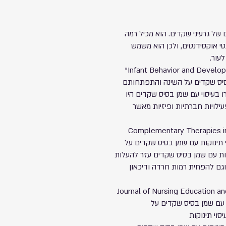
של גרעיני שקדים. הוא מכיל רמה
ותיות ואנטי אוקסידנטים, ולכן הוא משמש
עור.
מחקר שפורסם בשנת 2012 בכתב העת "Infant Behavior and Development"
סיס שקדים על השינה והתפתחותם
 בעיסוי עם שמן בסיס שקדים היו
ילויות חברתיות ופיזיות מאשר
קר נוסף שפורסם בשנת 2016 בכתב העת "Complementary Therapies in
של עיסוי תינוקות עם שמן בסיס שקדים על
קות עם שמן בסיס שקדים עזר להעלות
ם להפחית רמות חרדה ודיכאון
ר נוסף שפורסם בשנת 2017 בכתב העת "Journal of Nursing Education and
קות עם שמן בסיס שקדים על
וי תינוקות