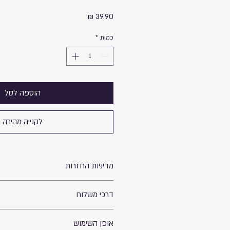
מחיר
כמות
*
הוספה לסל
לקנייה מהירה
מדיניות החזרות
החזרות עד 14 ימים מיום הרכישה. ב
דרכי משלוח
לרשום במייל מהי הסיבה המדוייקת. אחריות
באריזתו המקורית וללא פתיחתו. עלות השיל
הלקוח. תודה
אופן השימוש
עלות.