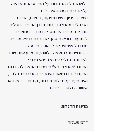
כלשהו. כל הסתמכות על המידע המובא הינה
על אחריות המשתמש בלבד.
נשים בהיריון, נשים מניקות, קטינים, אנשים
הסובלים ממחלות כרוניות, וכן אנשים הנוטלים
תרופות מרשם או תוספי תזונה – מחויבים
להיוועץ ברופא מוסמך או בגורם רפואי מורשה
טרם כל שימוש. אין לראות במידע זה
כהתחייבות לתוצאה כלשהי, והמידע אינו מיועד
לציבור כתחליף לייעוץ רפואי פרטני.
המונח "צמחי מרפא" משמש בהתאם להגדרתו
המקובלת ברפואת הצמחים המסורתית בלבד,
ואינו מעיד על יעילות מוכחת, התוויה רפואית או
אישור רגולטורי כלשהו.
מדיניות החזרות
החזרת תוספי תזונה
דרכי משלוח
למען שמירה על בריאות הציבור ובטיחות הצרכנים,
ובהתאם לתקנות הגנת הצרכן (ביטול עסקה),