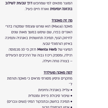
המוצר מתאים למי שמחפש
דרך טבעית לשילוב
בתזונה יומיומית
ואורח חיים פעיל.
מה זה מאקה?
מאקה (Maca) הוא שורש עוצמתי שמקורו בהרי
האנדים בפרו, שם שימש במשך מאות שנים
לחיזוק הגוף, תמיכה תחושתית באנרגיה ותמיכה
באיזון הורמונלי טבעי.
המיצוי של
Menta Herb
חזק פי 10 מכמוסה
רגילה, ומספק ריכוז גבוה של הרכיבים הפעילים
– בצורה נוחה ויעילה.
למה מאקה מועילה?
מחקרים וניסיון מסורתי מראים כי מאקה תורמת
ל־
• עלייה באנרגיה וחיוניות
• שיפור סיבולת פיזית ומנטלית
• תמיכה בחשק ובתפקוד המיני (נשים וגברים)
• איזון הורמונלי טבעי