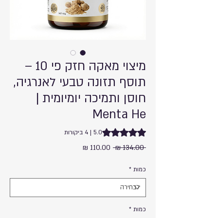
מיצוי מאקה חזק פי 10 –
תוסף תזונה טבעי לאנרגיה,
חוסן ותמיכה יומיומית |
Menta He
g is 5.0 out of five stars based on 4 reviews
5.0 | 4 ביקורות
מחיר
מחיר
 ‏134.00 ‏₪ 
רגיל
מבצע
כמות
*
כמות
*