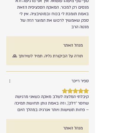
סוף סוף מישהו ששואל איך אני מרגישה ולא
מנסים רק למכור. המאקה הספציפית הזאת
באמת תומכת לי בכוח ובמוטיבציה. אין לי
ספק שאמשיך לרכוש את המוצר הזה של
מנטה הרב
מנהל האתר
תודה על הביקורת גליה. תמיד לשירותך 🙏
ספיר רייכר
דירוג של 5 מתוך 5 כוכבים.
קיבלתי המלצה לשלב מאקה כשאני מרגישה
שחסר ‘דלק’, וזה באמת נותן תחושת תמיכה
– פחות תשישות ויותר אנרגיה במהלך היום
מנהל האתר