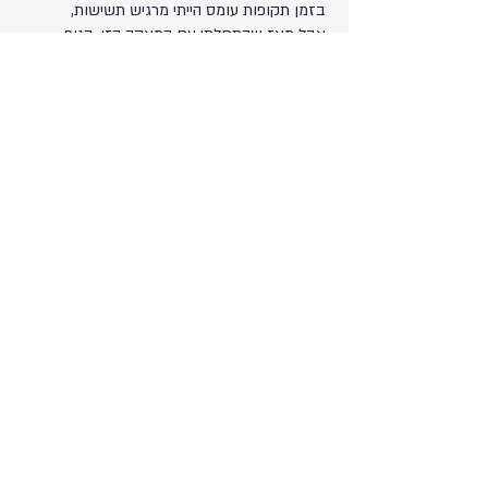
בזמן תקופות עומס הייתי מרגיש תשישות,
אבל מאז שהתחלתי עם המאקה הזו, הגוף
שלי פועל בצורה יותר מאוזנת. ממליץ
מנהל האתר
תודה עמוס. זה מוצר איכותי מאוד ואני
שמח שאתה רואה תוצאות יעילות 🙏