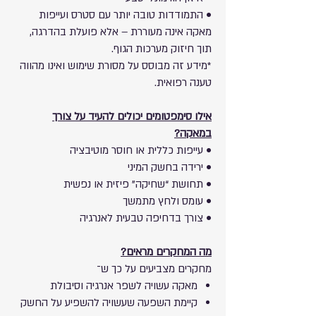
• התמודדות טובה יותר עם סטרס ועייפות
מאקה אינה מעוררת – אלא פועלת בהדרגה,
תוך חיזוק מערכות הגוף.
*מידע זה מבוסס על מסורת שימוש ואינו מהווה
טענה רפואית.
אילו סימפטומים יכולים להעיד על צורך
במאקה?
• עייפות כללית או חוסר מוטיבציה
• ירידה בחשק המיני
• תחושת “שחיקה” פיזית או נפשית
• עומס ולחץ מתמשך
• צורך בדחיפה טבעית לאנרגיה
מה המחקרים מראים?
מחקרים מצביעים על כך ש־
מאקה עשויה לשפר אנרגיה וסיבולת
קיימת השפעה שעשויה להשפיע על החשק