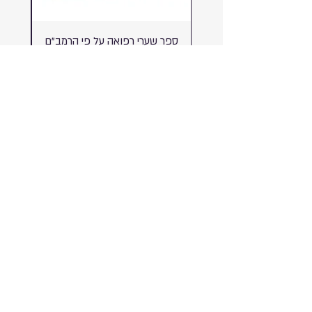
ספר שערי רפואה על פי הרמב"ם
m
מחיר
צרו קשר
בשליחת הטופס אני מסכים/ה