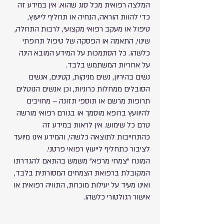
המלצה רפואית מכל סוג שהוא. אין במידע זה
כדי להוות הוראה, הנחיה או תחליף לייעוץ,
טיפול או מעקב רפואי מקצועי, לרבות התחלה,
שינוי, התאמה או הפסקה של טיפול תרופתי
כלשהו. כל הסתמכות על המידע המובא הינה
על אחריות המשתמש בלבד.
נשים בהיריון, נשים מניקות, קטינים, אנשים
הסובלים ממחלות כרוניות, וכן אנשים הנוטלים
תרופות מרשם או תוספי תזונה – מחויבים
להיוועץ ברופא מוסמך או בגורם רפואי מורשה
טרם כל שימוש. אין לראות במידע זה
כהתחייבות לתוצאה כלשהי, והמידע אינו מיועד
לציבור כתחליף לייעוץ רפואי פרטני.
המונח "צמחי מרפא" משמש בהתאם להגדרתו
המקובלת ברפואת הצמחים המסורתית בלבד,
ואינו מעיד על יעילות מוכחת, התוויה רפואית או
אישור רגולטורי כלשהו.