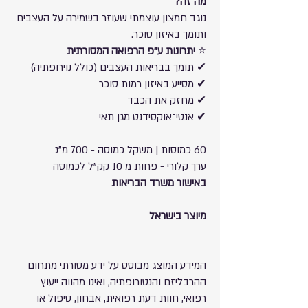
מה זה?
נוגד חמצון עוצמתי שעוזר בשמירה על העצבים
ותומך באיזון סוכר.
⭐
יתרונות ע"פ הרפואה המסורתית
✔ תומך בבריאות העצבים (כולל נוירופתיה)
✔ מסייע באיזון רמות סוכר
✔ מחזק את הכבד
✔ אנטי־אוקסידנט מגן תאי
60 כמוסות | משקל כמוסה - 700 מ"ג
ערך קלורי - פחות מ 10 קק"ל לכמוסה
באישור משרד הבריאות
מיוצר בישראל
המידע המוצג מבוסס על ידע מסורתי מתחום
ההרבליזם והנטורופתיה, ואינו מהווה ייעוץ
רפואי, חוות דעת רפואית, אבחון, טיפול או