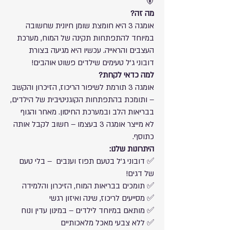
🐻
מה זה?
אומגה 3 היא חומצת שומן חיונית שחשובה
במיוחד להתפתחות תקינה של המוח, מערכת
העצבים והראייה. עכשיו היא מגיעה בצורת
דובוני ג'ל טעימים שילדים פשוט אוהבים!
למה כדאי לקחת?
אומגה 3 תורמת לשיפור הריכוז, הזיכרון והקשב
– ותומכת בהתפתחות הקוגניטיבית של הילדים,
בבריאות הלב ובמערכת החיסון. מאחר והגוף
לא מייצר אומגה 3 בעצמו – חשוב לקבל אותה
כתוסף.
היתרונות שלנו:
✅ דובוני ג'ל בטעם תפוז וענבים – בלי טעם
של דגים!
✅ תומכים בבריאות המוח, הזיכרון והלמידה
✅ מסייעים לריכוז, שינה ואיזון רגשי
✅ מותאם במיוחד לילדים – במינון עדין ונוח
✅ ללא צבעי מאכל מלאכותיים