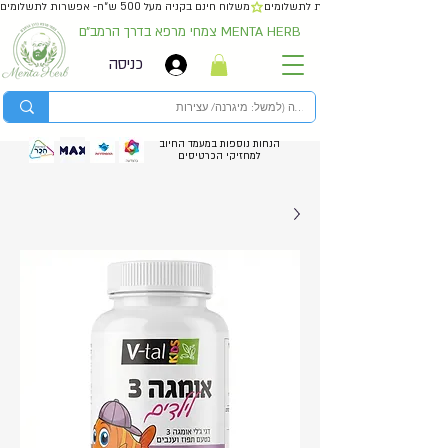
משלוח חינם בקניה מעל 500 ש״ח- אפשרות לתשלומים
צמחי מרפא בדרך הרמב״ם MENTA HERB
כניסה
הנחות נוספות במעמד החיוב
למחזיקי הכרטיסים