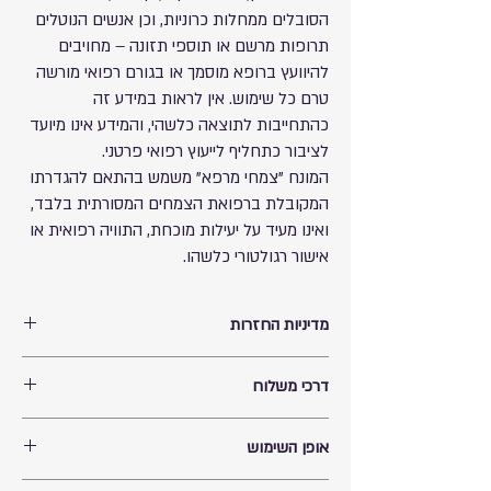
הסובלים ממחלות כרוניות, וכן אנשים הנוטלים
תרופות מרשם או תוספי תזונה – מחויבים
להיוועץ ברופא מוסמך או בגורם רפואי מורשה
טרם כל שימוש. אין לראות במידע זה
כהתחייבות לתוצאה כלשהי, והמידע אינו מיועד
לציבור כתחליף לייעוץ רפואי פרטני.
המונח "צמחי מרפא" משמש בהתאם להגדרתו
המקובלת ברפואת הצמחים המסורתית בלבד,
ואינו מעיד על יעילות מוכחת, התוויה רפואית או
אישור רגולטורי כלשהו.
מדיניות החזרות
החזרת תוספי תזונה
דרכי משלוח
למען שמירה על בריאות הציבור ובטיחות הצרכנים,
ובהתאם לתקנות הגנת הצרכן (ביטול עסקה),
ניתן לקבל את המוצר בתיאום מולי מצפת רחוב ירושלים
התשע"א–2010,
לא ניתן להחזיר או לבטל רכישה של
:
אופן השימוש
39 ללא עלות.
תוספי תזונה
שילוח המוצר תהיה באחריות החברה המשלחת ועתידה
ויטמינים ומינרלים
אזהרות