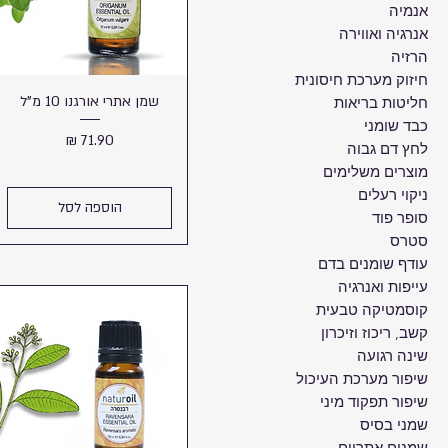
אנמיה
אנרגיה ואווירה
הרזיה
חיזוק מערכת חיסונית
שמן אתרי אורגנו 10 מ"ל
חליטות בריאות
כבד שומני
מחיר
לחץ דם גבוה
מוצרים משלימים
ניקוי רעלים
הוספה לסל
סופר פוד
סטרס
עודף שומנים בדם
עייפות ואנרגיה
קוסמטיקה טבעית
קשב, ריכוז וזיכרון
שינה רגועה
שיפור מערכת העיכול
שיפור תפקוד מיני
שמני בסיס
שמנים אתריים